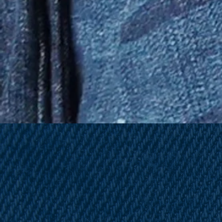
Bienv
a:
Industrias Na