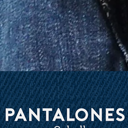
enido
kad