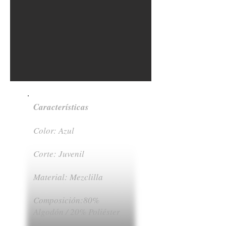
Características
Color: Azul
Corte: Juvenil
Material: Mezclilla
Composición:80%
Algodón / 20% Poliéster